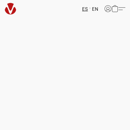
ES
EN