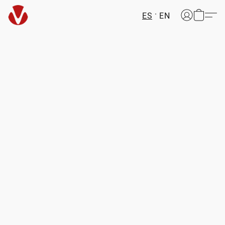
ES
EN