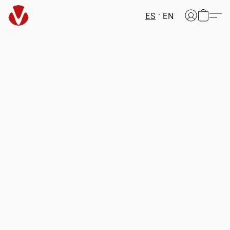
ES
EN