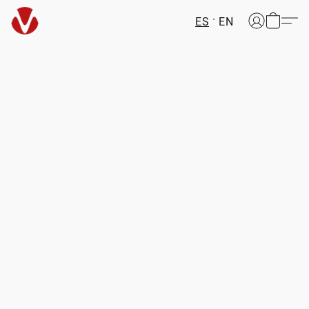
ES
EN