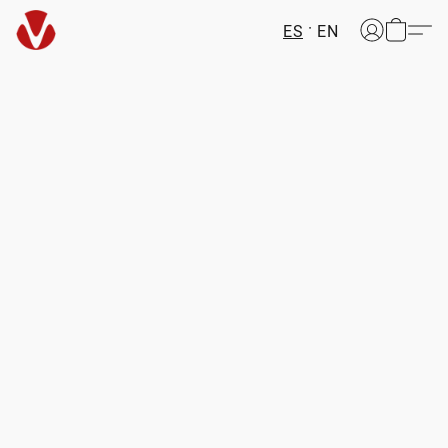
ES
EN