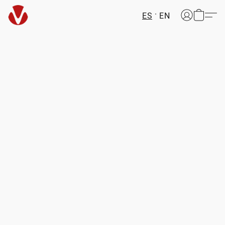
ES
EN