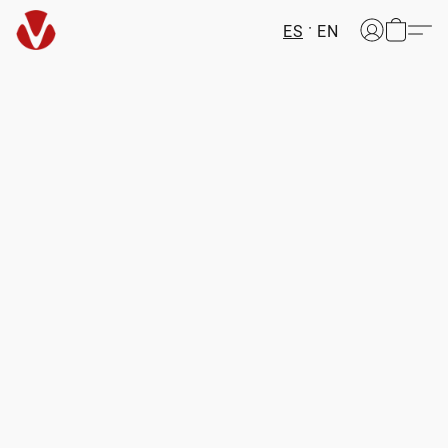
ES
EN