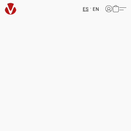
ES
EN