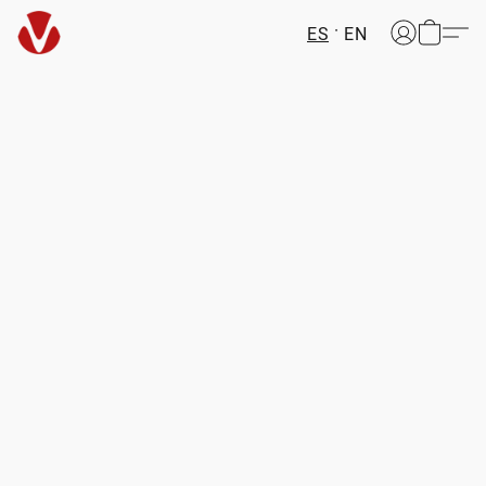
ES
EN