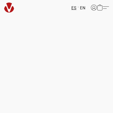
ES
EN